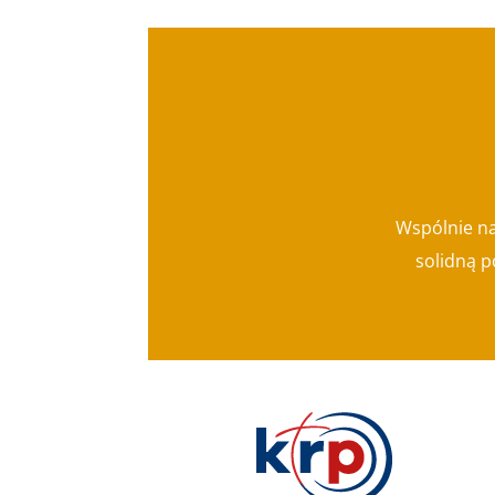
Wspólnie na
solidną p