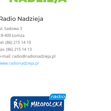
Radio Nadzieja
ul. Sadowa 3
18-400 Łomża
tel. (86) 215 14 10
fax. (86) 215 14 13
e-mail:
radio@radionadzieja.pl
www.radionadzieja.pl