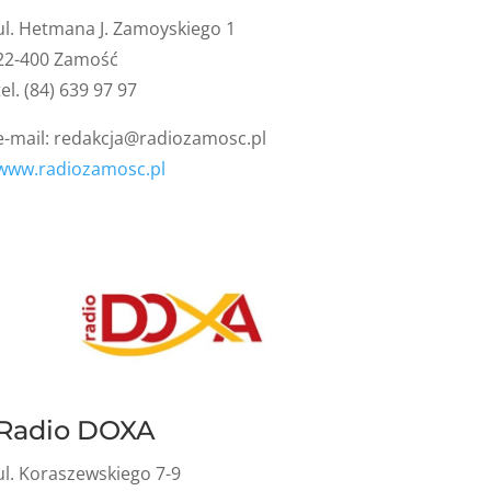
ul. Hetmana J. Zamoyskiego 1
22-400 Zamość
tel. (84) 639 97 97
e-mail:
redakcja@radiozamosc.pl
www.radiozamosc.pl
Radio DOXA
ul. Koraszewskiego 7-9