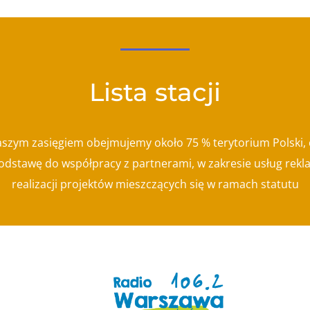
Lista stacji
szym zasięgiem obejmujemy około 75 % terytorium Polski,
odstawę do współpracy z partnerami, w zakresie usług rek
realizacji projektów mieszczących się w ramach statutu