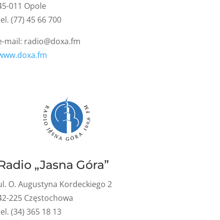
45-011 Opole
tel. (77) 45 66 700
e-mail:
radio@doxa.fm
www.doxa.fm
Radio „Jasna Góra”
ul. O. Augustyna Kordeckiego 2
42-225 Częstochowa
tel. (34) 365 18 13