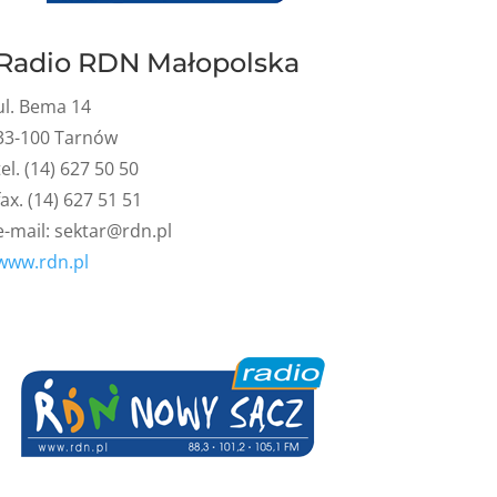
Radio RDN Małopolska
ul. Bema 14
33-100 Tarnów
tel. (14) 627 50 50
fax. (14) 627 51 51
e-mail:
sektar@rdn.pl
www.rdn.pl