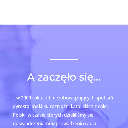
A zaczęło się…
…w 2009 roku, od niezobowiązujących spotkań
dyrektorów kilku rozgłośni katolickich z całej
Polski, w czasie których dzieliliśmy się
doświadczeniami w prowadzeniu radia.